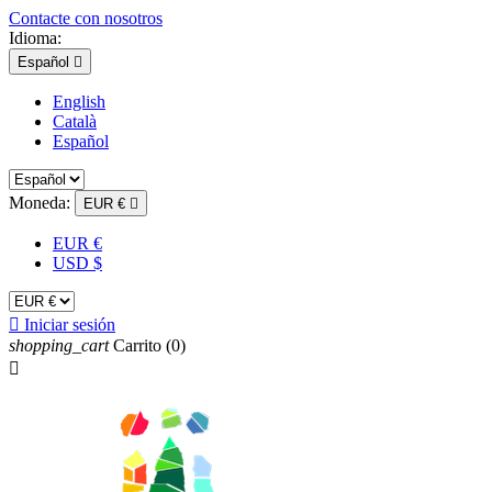
Contacte con nosotros
Idioma:
Español

English
Català
Español
Moneda:
EUR €

EUR €
USD $

Iniciar sesión
shopping_cart
Carrito
(0)
