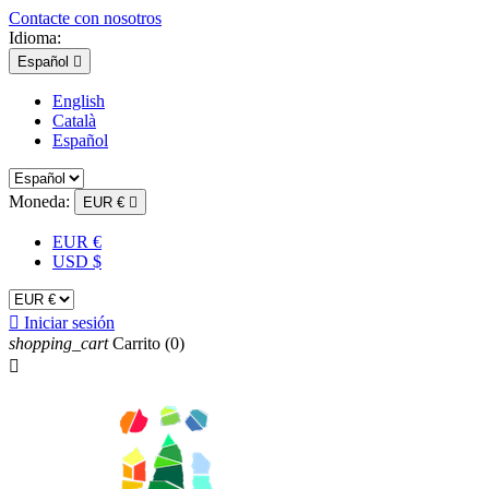
Contacte con nosotros
Idioma:
Español

English
Català
Español
Moneda:
EUR €

EUR €
USD $

Iniciar sesión
shopping_cart
Carrito
(0)
