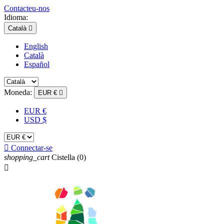
Contacteu-nos
Idioma:
Català

English
Català
Español
Moneda:
EUR €

EUR €
USD $

Connectar-se
shopping_cart
Cistella
(0)
