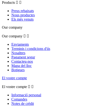
Products


Preus rebaixats
Nous productes
Els més venuts
Our company
Our company


Enviaments
Terminis i condicions d'ús
Nosaltres
Pagament segur
Contacteu-nos
Mapa del lloc
Botigues
El vostre compte
El vostre compte


Informació personal
Comandes
Notes de crèdit