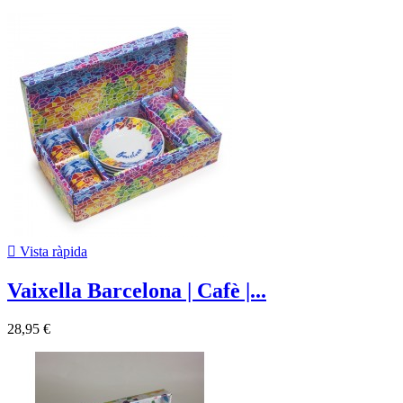

Vista ràpida
Vaixella Barcelona | Cafè |...
28,95 €