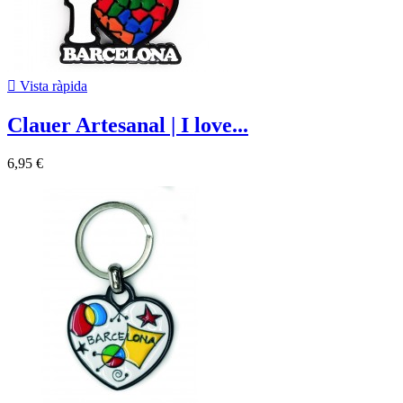

Vista ràpida
Clauer Artesanal | I love...
6,95 €