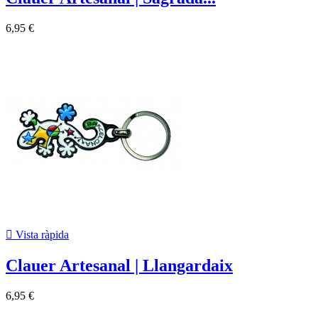
6,95 €

Vista ràpida
Clauer Artesanal | Llangardaix
6,95 €