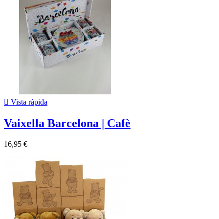

Vista ràpida
Vaixella Barcelona | Cafè
16,95 €