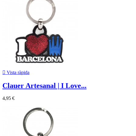

Vista ràpida
Clauer Artesanal | I Love...
4,95 €