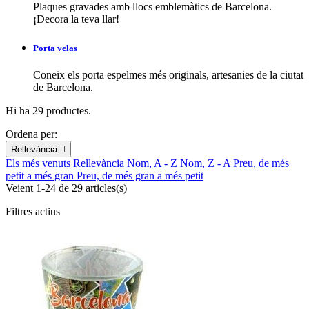
Plaques gravades amb llocs emblemàtics de Barcelona.
¡Decora la teva llar!
Porta velas
Coneix els porta espelmes més originals, artesanies de la ciutat
de Barcelona.
Hi ha 29 productes.
Ordena per:
Rellevància

Els més venuts
Rellevància
Nom, A - Z
Nom, Z - A
Preu, de més
petit a més gran
Preu, de més gran a més petit
Veient 1-24 de 29 articles(s)
Filtres actius