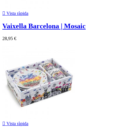

Vista ràpida
Vaixella Barcelona | Mosaic
28,95 €

Vista ràpida