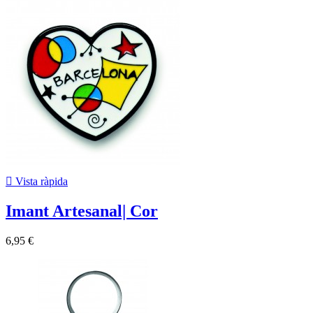

Vista ràpida
Imant Artesanal| Cor
6,95 €