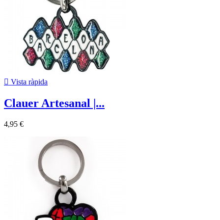

Vista ràpida
Clauer Artesanal |...
4,95 €