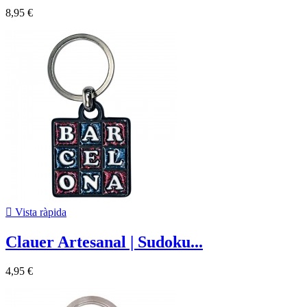
8,95 €

Vista ràpida
Clauer Artesanal | Sudoku...
4,95 €