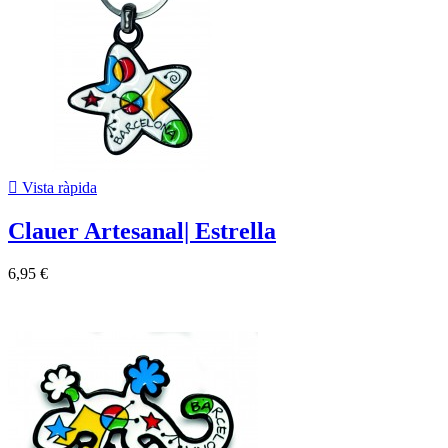

Vista ràpida
Clauer Artesanal| Estrella
6,95 €