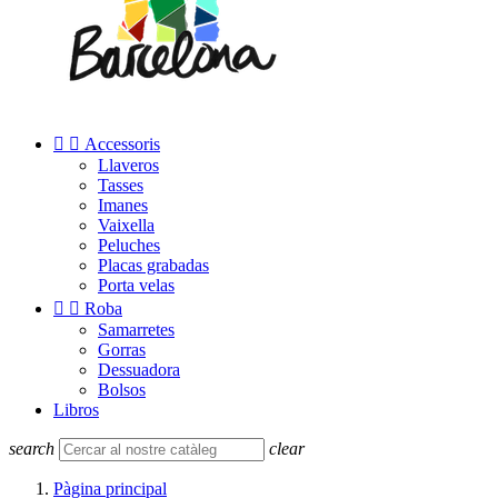


Accessoris
Llaveros
Tasses
Imanes
Vaixella
Peluches
Placas grabadas
Porta velas


Roba
Samarretes
Gorras
Dessuadora
Bolsos
Libros
search
clear
Pàgina principal