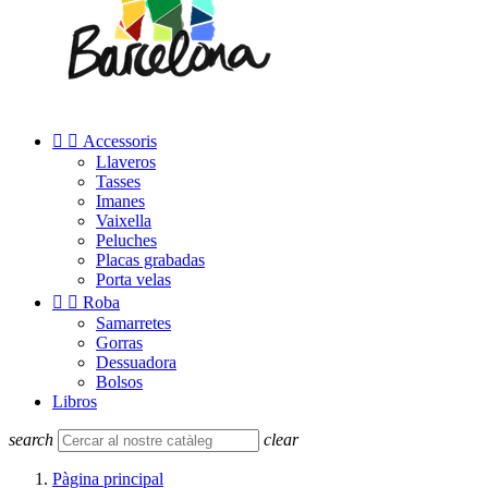


Accessoris
Llaveros
Tasses
Imanes
Vaixella
Peluches
Placas grabadas
Porta velas


Roba
Samarretes
Gorras
Dessuadora
Bolsos
Libros
search
clear
Pàgina principal