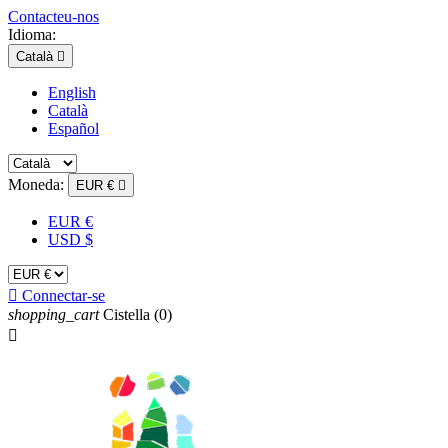
Contacteu-nos
Idioma:
Català

English
Català
Español
Moneda:
EUR €

EUR €
USD $

Connectar-se
shopping_cart
Cistella
(0)
